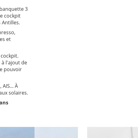
 banquette 3
e cockpit
Antilles.
presso,
es et
 cockpit.
à l'ajout de
de pouvoir
AIS... À
aux solaires.
sans