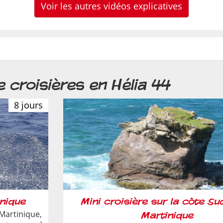
Voir les autres vidéos explicatives
e croisières en Hélia 44
8 jours
inique
Mini croisière sur la côte Su
 Martinique,
Martinique