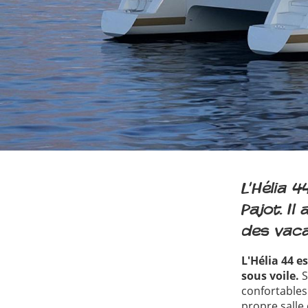
L'Hélia 
Pajot. Il
des vaca
L'Hélia 44 
sous voile.
S
confortables
propre salle