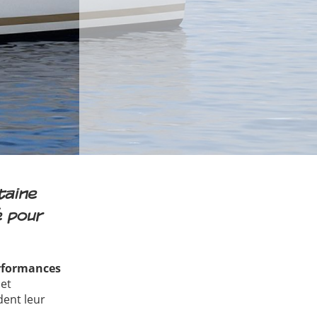
taine
é pour
erformances
 et
dent leur