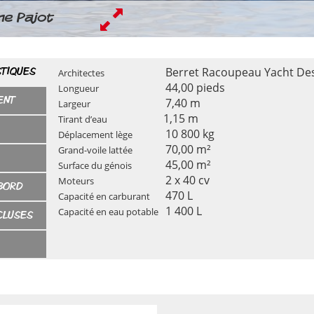
Enlarge
ne Pajot
l
Berret Racoupeau Yacht De
STIQUES
Architectes
44,00 pieds
Longueur
ENT
7,40 m
Largeur
1,15 m
Tirant d’eau
10 800 kg
Déplacement lège
70,00 m²
Grand-voile lattée
45,00 m²
Surface du génois
2 x 40 cv
Moteurs
BORD
470 L
Capacité en carburant
1 400 L
Capacité en eau potable
CLUSES