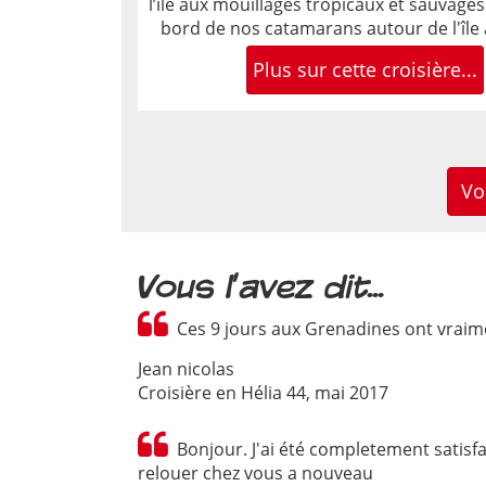
l’île aux mouillages tropicaux et sauvages
bord de nos catamarans autour de l'île 
Plus sur cette croisière...
Vo
Vous l'avez dit...
Ces 9 jours aux Grenadines ont vraim
Jean nicolas
Croisière en Hélia 44,
mai 2017
Bonjour. J'ai été completement satisfait par ma croisière, par le bateau et par vos services. J'espère bien
relouer chez vous a nouveau